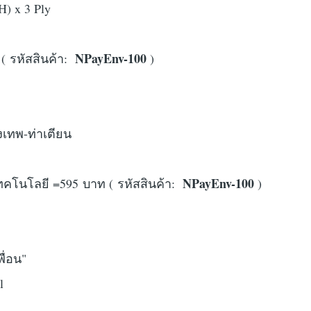
H) x 3 Ply
NPayEnv-100
( รหัสสินค้า:
)
ุงเทพ-ท่าเตียน
NPayEnv-100
เทคโนโลยี =595 บาท ( รหัสสินค้า:
)
พื่อน"
ll